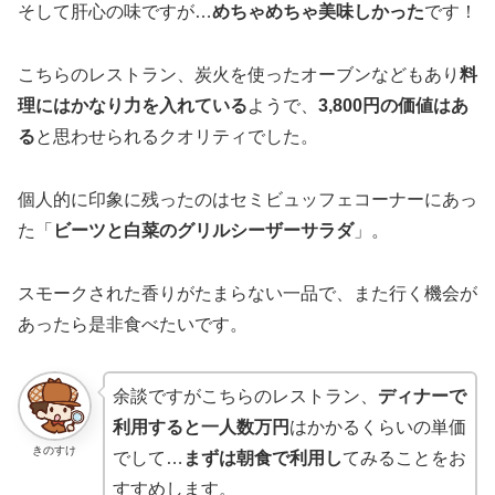
そして肝心の味ですが…
めちゃめちゃ美味しかった
です！
こちらのレストラン、炭火を使ったオーブンなどもあり
料
理にはかなり力を入れている
ようで、
3,800円の価値はあ
る
と思わせられるクオリティでした。
個人的に印象に残ったのはセミビュッフェコーナーにあっ
た「
ビーツと白菜のグリルシーザーサラダ
」。
スモークされた香りがたまらない一品で、また行く機会が
あったら是非食べたいです。
余談ですがこちらのレストラン、
ディナーで
利用すると一人数万円
はかかるくらいの単価
きのすけ
でして…
まずは朝食で利用し
てみることをお
すすめします。