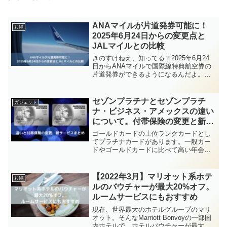
ANAマイルが片道発券可能に！
お得
2025年6月24日からの変更点と
JALマイルとの比較
きのすけねえ、知ってる？2025年6月24
日からANAマイルで国際線特典航空券の
片道発券ができるようになるんだよ。き
のすけ妻本当？それはすごいニュース
ね！これまで往復でしか発券できなかっ
たものね。2025年6月24日以降、ANAマ
セゾンプラチナとセゾンプラチ
ガジェット
イルを利用...
ナ・ビジネス・アメックスの違い
について。付帯保険の変更と新サ
ービスまとめ
ゴールドカードの上位ランクカードとし
てプラチナカードがあります。一般カー
ドやゴールドカードに比べて高い年会費
を払う必要がありますが、付帯している
サービスや保険が充実しており、利用状
況によっては検討の価値があるカードで
【2022年3月】マリオット系ホテ
お得
す。きのすけインビテーシ...
ルのバウチャーが最大20%オフ。
ルームサービスにもおすすめ
現在、世界最大のホテルグループのマリ
オット。そんなMarriott Bonvoyの一部国
内ホテルで、ホテルバウチャーが最大