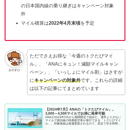
の日本国内線の乗り継ぎはキャンペーン対象
外
マイル積算は
2022年4月末頃
を予定
ただでさえお得な「今週のトクたびマイ
ル」、「ANAにキュン！減額マイルキャン
きのすけ
ペーン」、「いっしょにマイル割」はさすが
に
キャンペーンの対象外
です。これらの詳細
は以下の記事にてまとめています
【2024年7月】ANAの「トクたびマイル」。
3,000～4,500マイルでお得に発券可能
ANAが2019年5月から期間限定で始めた、通常より少ない
マイルで国内線の特典航空券が発行できる「トクたびマイ
ル」。対象路線は毎週更新されるので、直近で空き時間が
できたときにふらっと出かけるのにおすすめです。きのす
け今回は全部で30路線が対...