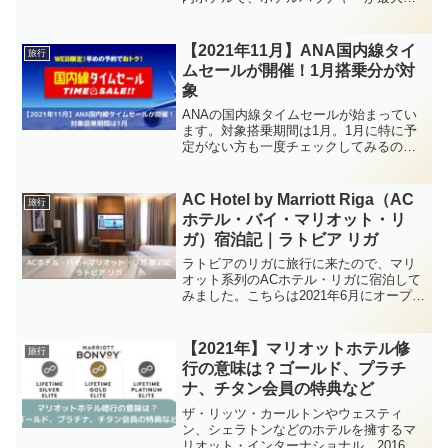
20%オフで販売中です。きのすけ有効期
限は発行より6か月間、宿泊券が届くまで
に10日ほどかかりますが、憧れのホテル
【2021年11月】ANA国内線タイ
旅行
に安...
ムセールが開催！1月搭乗分が対
象
ANAの国内線タイムセールが始まってい
ます。対象搭乗期間は1月。1月に特に予
定がない方も一度チェックしてみるのも
良いかと思います。きのすけ7月のセール
に比べるとちょっとお得感がありそうで
す。日によってはかなり安い運賃もあり
AC Hotel by Marriott Riga（AC
旅行
ますので、休みが取...
ホテル・バイ・マリオット・リ
ガ）宿泊記｜ラトビア リガ
ラトビアのリガに旅行に来たので、マリ
オット系列のACホテル・リガに宿泊して
みました。こちらは2021年6月にオープン
した239室の新しいホテルで、元々は「ア
ルバートホテル」という名前で営業して
いましたが、少し前にマリオットの傘下
【2021年】マリオットホテル修
旅行
に入ってリフ...
行の意味は？ゴールド、プラチ
ナ、チタン会員の特典など
ザ・リッツ・カールトンやウェスティ
ン、シェラトンなどのホテルを擁するマ
リオット・インターナショナル。2016年