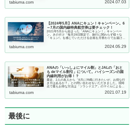
2024.07.03
tabiuma.com
【2024年5月】ANAにキュン！キャンペーン。6
～7月の国内線特典航空券は要チェック！
2021年5月から始まった「ANAにキュン！」キャンペー
ン。きのすけ「毎月29日限定で、旅行に関わらず様々な
「キュン!」を感じていただける企画を月替わりでお届け」
とあり、何が開催されるのかは直前までわからないミステ
リーな企画です。内容は毎月...
2024.05.29
tabiuma.com
ANAの「いっしょにマイル割」とJALの「おと
も deマイル割引」について。ハイシーズンの国
内線利用がお得！？
最近、2人の友人から「8月に沖縄に行きたいが、お得な行
き方はあるか？」との問い合わせをいただきました。現時
点で最もお得な方法は「ソラシドエア」のマイルによる特
典航空券で、往復15,000マイル（=7,500円相当）で発行
2021.07.19
tabiuma.com
できます。この方法は...
最後に